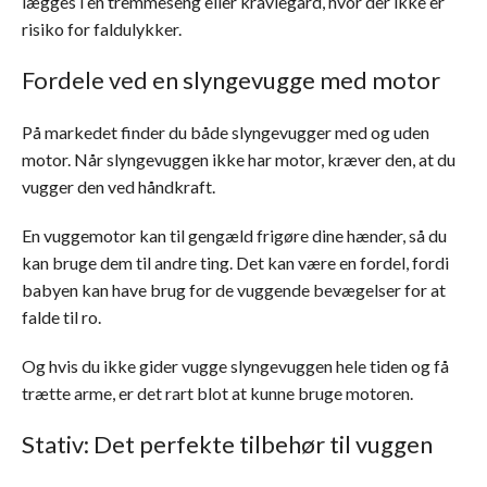
lægges i en tremmeseng eller kravlegård, hvor der ikke er
risiko for faldulykker.
Fordele ved en slyngevugge med motor
På markedet finder du både slyngevugger med og uden
motor. Når slyngevuggen ikke har motor, kræver den, at du
vugger den ved håndkraft.
En vuggemotor kan til gengæld frigøre dine hænder, så du
kan bruge dem til andre ting. Det kan være en fordel, fordi
babyen kan have brug for de vuggende bevægelser for at
falde til ro.
Og hvis du ikke gider vugge slyngevuggen hele tiden og få
trætte arme, er det rart blot at kunne bruge motoren.
Stativ: Det perfekte tilbehør til vuggen