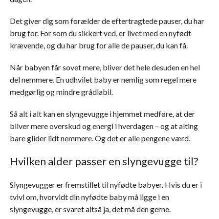
Det giver dig som forælder de eftertragtede pauser, du har
brug for. For som du sikkert ved, er livet med en nyfødt
krævende, og du har brug for alle de pauser, du kan få.
Når babyen får sovet mere, bliver det hele desuden en hel
del nemmere. En udhvilet baby er nemlig som regel mere
medgørlig og mindre grådlabil.
Så alt i alt kan en slyngevugge i hjemmet medføre, at der
bliver mere overskud og energi i hverdagen – og at alting
bare glider lidt nemmere. Og det er alle pengene værd.
Hvilken alder passer en slyngevugge til?
Slyngevugger er fremstillet til nyfødte babyer. Hvis du er i
tvivl om, hvorvidt din nyfødte baby må ligge i en
slyngevugge, er svaret altså ja, det må den gerne.