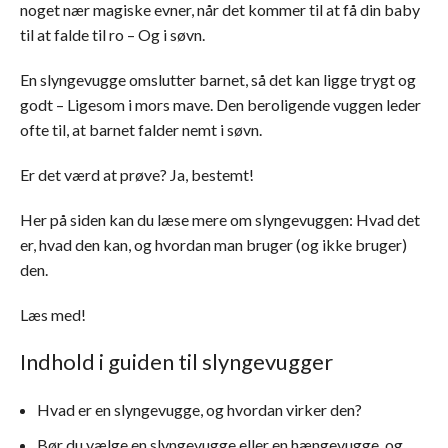
noget nær magiske evner, når det kommer til at få din baby
til at falde til ro – Og i søvn.
En slyngevugge omslutter barnet, så det kan ligge trygt og
godt – Ligesom i mors mave. Den beroligende vuggen leder
ofte til, at barnet falder nemt i søvn.
Er det værd at prøve? Ja, bestemt!
Her på siden kan du læse mere om slyngevuggen: Hvad det
er, hvad den kan, og hvordan man bruger (og ikke bruger)
den.
Læs med!
Indhold i guiden til slyngevugger
Hvad er en slyngevugge, og hvordan virker den?
Bør du vælge en slyngevugge eller en hængevugge, og