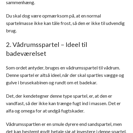
sammenhæng.
Du skal dog være opmærksom på, at en normal
spartelmasse ikke kan tåle frost, så den er ikke til udvendig
brug.
2. Vådrumsspartel – Ideel til
badeværelset
Som ordet antyder, bruges en vådrumsspartel til vådrum.
Denne spartel er altså ideel, når der skal spartles vægge og
gulve i brusekabinen og rundt om et badekar.
Det, der kendetegner denne type spartel, er, at den er
vandfast, så der ikke kan trænge fugt ind i massen. Det er
alfa og omega for at undgå fugtskader.
Vådrumsspartlen er en smule dyrere end sandspartel, men
det kan bestemt godt betale sig at investere i denne spartel.