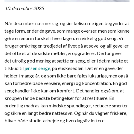
10. december 2025
Når december nærmer sig, og ønskelisterne igen begynder at
tage form, er der én gave, som mange overser, men som kunne
gøre en enorm forskel i hverdagen: en virkelig god seng. Vi
bruger omkring en tredjedel af livet på at sove, og alligevel er
det ofte et af de sidste møbler, vi opgraderer. Derfor giver
det utrolig god mening at sætte en seng, eller i det mindste et
tilskud til
jensen senge
, på ønskesedlen. Det er en gave, der
holder i mange år, og som ikke bare føles luksuriøs, men også
kan forbedre både velvære, energi og koncentration. En god
seng handler ikke kun om komfort. Det handler også om, at
kroppen får de bedste betingelser for at restituere. En
ordentlig madras kan mindske spændinger, reducere smerter
og sikre en langt bedre nattesøvn. Og når du vågner friskere,
bliver både studie, arbejde og hverdagsliv lettere.