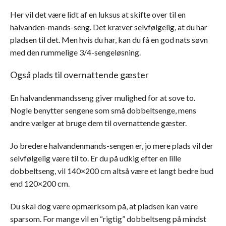
Her vil det være lidt af en luksus at skifte over til en
halvanden-mands-seng. Det kræver selvfølgelig, at du har
pladsen til det. Men hvis du har, kan du få en god nats søvn
med den rummelige 3/4-sengeløsning.
Også plads til overnattende gæster
En halvandenmandsseng giver mulighed for at sove to.
Nogle benytter sengene som små dobbeltsenge, mens
andre vælger at bruge dem til overnattende gæster.
Jo bredere halvandenmands-sengen er, jo mere plads vil der
selvfølgelig være til to. Er du på udkig efter en lille
dobbeltseng, vil 140×200 cm altså være et langt bedre bud
end 120×200 cm.
Du skal dog være opmærksom på, at pladsen kan være
sparsom. For mange vil en “rigtig” dobbeltseng på mindst