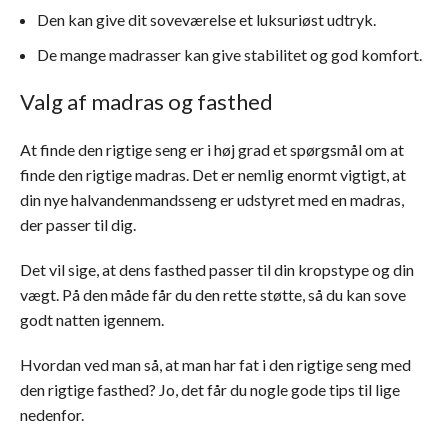
Den kan give dit soveværelse et luksuriøst udtryk.
De mange madrasser kan give stabilitet og god komfort.
Valg af madras og fasthed
At finde den rigtige seng er i høj grad et spørgsmål om at
finde den rigtige madras. Det er nemlig enormt vigtigt, at
din nye halvandenmandsseng er udstyret med en madras,
der passer til dig.
Det vil sige, at dens fasthed passer til din kropstype og din
vægt. På den måde får du den rette støtte, så du kan sove
godt natten igennem.
Hvordan ved man så, at man har fat i den rigtige seng med
den rigtige fasthed? Jo, det får du nogle gode tips til lige
nedenfor.