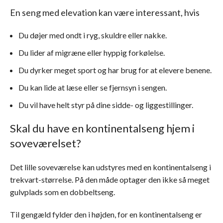
En seng med elevation kan være interessant, hvis
Du døjer med ondt i ryg, skuldre eller nakke.
Du lider af migræne eller hyppig forkølelse.
Du dyrker meget sport og har brug for at elevere benene.
Du kan lide at læse eller se fjernsyn i sengen.
Du vil have helt styr på dine sidde- og liggestillinger.
Skal du have en kontinentalseng hjem i
soveværelset?
Det lille soveværelse kan udstyres med en kontinentalseng i
trekvart-størrelse. På den måde optager den ikke så meget
gulvplads som en dobbeltseng.
Til gengæld fylder den i højden, for en kontinentalseng er