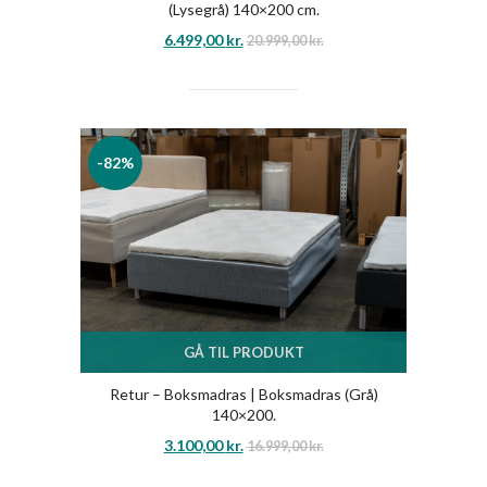
(Lysegrå) 140×200 cm.
6.499,00
kr.
20.999,00
kr.
-82%
GÅ TIL PRODUKT
Retur – Boksmadras | Boksmadras (Grå)
140×200.
3.100,00
kr.
16.999,00
kr.