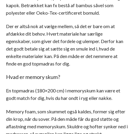
kapok. Betrækket kan fx bestå af bambus såvel som
polyester eller Oeko-Tex-certificeret bomuld.
Der er altså nok at vælge mellem, så det er bare om at
afdække dit behov. Hvert materiale har særlige
egenskaber, som giver det fordele og ulemper. Derfor kan
det godt betale sig at sætte sig en smule ind i, hvad de
enkelte materialer kan. På den måde er det nemmere at
finde en god topmadras for dig.
Hvad er memory skum?
En topmadras (180×200 cm) i memoryskum kan være et
godt match for dig, hvis du har ondt i ryg eller nakke.
Memory foam, som skummet også kaldes, former sig efter
din krop, når du sover. På den måde får du god støtte og
aflastning med memoryskum. Skuldre og hofter synker ned i
madrassen, så rygsøjlen kan ligge lige og strakt.