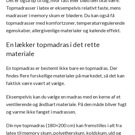
Det er også op til dig, hvor fast eller blød den skal være.
Topmadrasser i latex er eksempelvis relativt faste, mens
madrasser i memory skum er blødere. Du kan også få
topmadrasser med komfortzoner, temperaturregulerende
egenskaber, allergivenlige materialer og kølende effekt.
En lækker topmadras i det rette
materiale
En topmadras er bestemt ikke bare en topmadras. Der
findes flere forskellige materialer på markedet, så det kan
faktisk være svært at vælge.
Eksempelvis kan du vælge en madras med en kerne af et
ventilerende og åndbart materiale. På den måde bliver fugt
og varme ikke fanget i madrassen.
Din nye topmadras (180×200 cm) kan fremstilles i alt fra
latex til memory skum, polyetherskum, koldskum, uld og