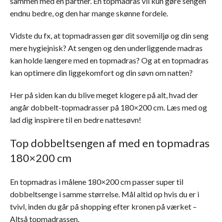
sammen med en partner. En topmadras vil kun gøre sengen
endnu bedre, og den har mange skønne fordele.
Vidste du fx, at topmadrassen gør dit sovemiljø og din seng
mere hygiejnisk? At sengen og den underliggende madras
kan holde længere med en topmadras? Og at en topmadras
kan optimere din liggekomfort og din søvn om natten?
Her på siden kan du blive meget klogere på alt, hvad der
angår dobbelt-topmadrasser på 180×200 cm. Læs med og
lad dig inspirere til en bedre nattesøvn!
Top dobbeltsengen af med en topmadras
180×200 cm
En topmadras i målene 180×200 cm passer super til
dobbeltsenge i samme størrelse. Mål altid op hvis du er i
tvivl, inden du går på shopping efter kronen på værket –
Altså topmadrassen.