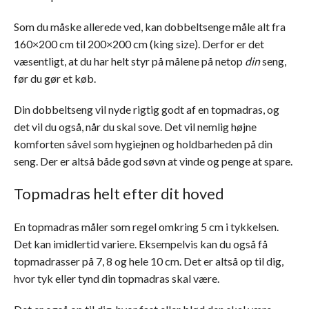
Som du måske allerede ved, kan dobbeltsenge måle alt fra
160×200 cm til 200×200 cm (king size). Derfor er det
væsentligt, at du har helt styr på målene på netop
din
seng,
før du gør et køb.
Din dobbeltseng vil nyde rigtig godt af en topmadras, og
det vil du også, når du skal sove. Det vil nemlig højne
komforten såvel som hygiejnen og holdbarheden på din
seng. Der er altså både god søvn at vinde og penge at spare.
Topmadras helt efter dit hoved
En topmadras måler som regel omkring 5 cm i tykkelsen.
Det kan imidlertid variere. Eksempelvis kan du også få
topmadrasser på 7, 8 og hele 10 cm. Det er altså op til dig,
hvor tyk eller tynd din topmadras skal være.