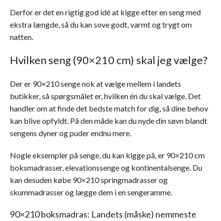
Derfor er det en rigtig god idé at kigge efter en seng med
ekstra længde, så du kan sove godt, varmt og trygt om
natten.
Hvilken seng (90×210 cm) skal jeg vælge?
Der er 90×210 senge nok at vælge mellem i landets
butikker, så spørgsmålet er, hvilken én du skal vælge. Det
handler om at finde det bedste match for dig, så dine behov
kan blive opfyldt. På den måde kan du nyde din søvn blandt
sengens dyner og puder endnu mere.
Nogle eksempler på senge, du kan kigge på, er 90×210 cm
boksmadrasser, elevationssenge og kontinentalsenge. Du
kan desuden købe 90×210 springmadrasser og
skummadrasser og lægge dem i en sengeramme.
90×210 boksmadras: Landets (måske) nemmeste