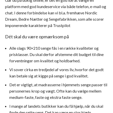
Går du på udkig online, er det en god idé at vælge en
platform med god kundeservice via både telefon, e-mail og
chat. I denne forbindelse kan vi bl.a. fremhæve Nordic
Dream, Bedre Nætter og Sengefabrikken, som alle scorer
imponerende karakterer på Trustpilot
Dét skal du være opmærksom på
Alle slags 90×210 senge fås i en række kvaliteter og
prisklasser. Du skal derfor afstemme dit budget til dine
forventninger om kvalitet og holdbarhed.
Vi sover cirka en tredjedel af vores liv, hvorfor det godt
kan betale sig at kigge på senge i god kvalitet.
Det er vigtigt, at madrasserne i hjemmets senge passer til
personernes krop og vægt. Ofte kan du vælge mellem
medium-faste, faste og ekstra faste senge.
I mange af landets butikker kan du få hjælp, når du skal
finde den rette seng. Det kan være en stor hjælp.