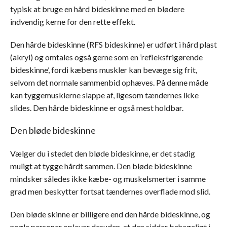
typisk at bruge en hård bideskinne med en blødere
indvendig kerne for den rette effekt.
Den hårde bideskinne (RFS bideskinne) er udført i hård plast
(akryl) og omtales også gerne som en ’refleksfrigørende
bideskinne’, fordi kæbens muskler kan bevæge sig frit,
selvom det normale sammenbid ophæves. På denne måde
kan tyggemusklerne slappe af, ligesom tændernes ikke
slides. Den hårde bideskinne er også mest holdbar.
Den bløde bideskinne
Vælger du i stedet den bløde bideskinne, er det stadig
muligt at tygge hårdt sammen. Den bløde bideskinne
mindsker således ikke kæbe- og muskelsmerter i samme
grad men beskytter fortsat tændernes overflade mod slid.
Den bløde skinne er billigere end den hårde bideskinne, og
nogle personer oplever desuden, at den sidder behageligt i