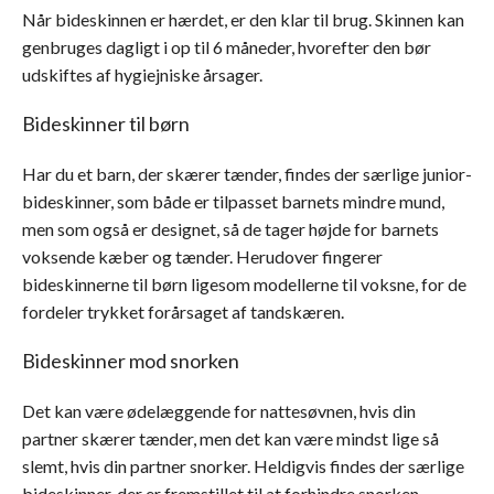
Når bideskinnen er hærdet, er den klar til brug. Skinnen kan
genbruges dagligt i op til 6 måneder, hvorefter den bør
udskiftes af hygiejniske årsager.
Bideskinner til børn
Har du et barn, der skærer tænder, findes der særlige junior-
bideskinner, som både er tilpasset barnets mindre mund,
men som også er designet, så de tager højde for barnets
voksende kæber og tænder. Herudover fingerer
bideskinnerne til børn ligesom modellerne til voksne, for de
fordeler trykket forårsaget af tandskæren.
Bideskinner mod snorken
Det kan være ødelæggende for nattesøvnen, hvis din
partner skærer tænder, men det kan være mindst lige så
slemt, hvis din partner snorker. Heldigvis findes der særlige
bideskinner, der er fremstillet til at forhindre snorken.