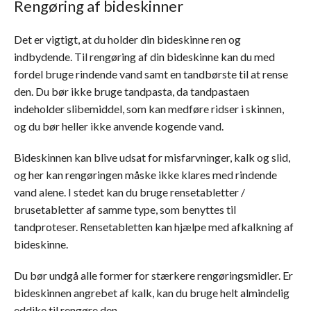
Rengøring af bideskinner
Det er vigtigt, at du holder din bideskinne ren og
indbydende. Til rengøring af din bideskinne kan du med
fordel bruge rindende vand samt en tandbørste til at rense
den. Du bør ikke bruge tandpasta, da tandpastaen
indeholder slibemiddel, som kan medføre ridser i skinnen,
og du bør heller ikke anvende kogende vand.
Bideskinnen kan blive udsat for misfarvninger, kalk og slid,
og her kan rengøringen måske ikke klares med rindende
vand alene. I stedet kan du bruge rensetabletter /
brusetabletter af samme type, som benyttes til
tandproteser. Rensetabletten kan hjælpe med afkalkning af
bideskinne.
Du bør undgå alle former for stærkere rengøringsmidler. Er
bideskinnen angrebet af kalk, kan du bruge helt almindelig
eddike til rengøre den.