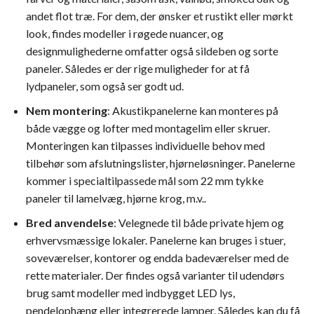
andet flot træ. For dem, der ønsker et rustikt eller mørkt
look, findes modeller i røgede nuancer, og
designmulighederne omfatter også sildeben og sorte
paneler. Således er der rige muligheder for at få
lydpaneler, som også ser godt ud.
Nem montering
: Akustikpanelerne kan monteres på
både vægge og lofter med montagelim eller skruer.
Monteringen kan tilpasses individuelle behov med
tilbehør som afslutningslister, hjørneløsninger. Panelerne
kommer i specialtilpassede mål som 22 mm tykke
paneler til lamelvæg, hjørne krog, m.v..
Bred anvendelse
: Velegnede til både private hjem og
erhvervsmæssige lokaler. Panelerne kan bruges i stuer,
soveværelser, kontorer og endda badeværelser med de
rette materialer. Der findes også varianter til udendørs
brug samt modeller med indbygget LED lys,
pendelophæng eller integrerede lamper. Således kan du få