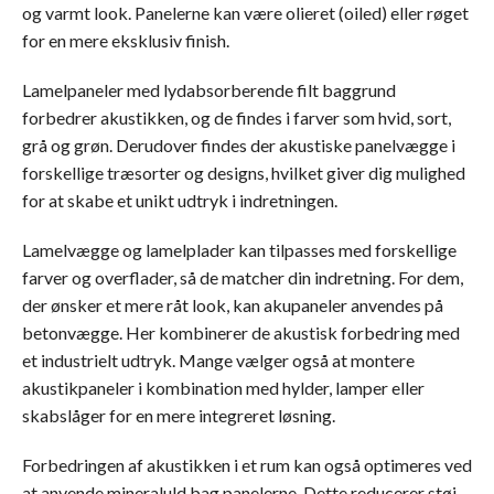
og varmt look. Panelerne kan være olieret (oiled) eller røget
for en mere eksklusiv finish.
Lamelpaneler med lydabsorberende filt baggrund
forbedrer akustikken, og de findes i farver som hvid, sort,
grå og grøn. Derudover findes der akustiske panelvægge i
forskellige træsorter og designs, hvilket giver dig mulighed
for at skabe et unikt udtryk i indretningen.
Lamelvægge og lamelplader kan tilpasses med forskellige
farver og overflader, så de matcher din indretning. For dem,
der ønsker et mere råt look, kan akupaneler anvendes på
betonvægge. Her kombinerer de akustisk forbedring med
et industrielt udtryk. Mange vælger også at montere
akustikpaneler i kombination med hylder, lamper eller
skabslåger for en mere integreret løsning.
Forbedringen af akustikken i et rum kan også optimeres ved
at anvende mineraluld bag panelerne. Dette reducerer støj