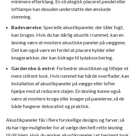
minimere efterklang. En strategisk placeret pendel eller
loftlampe kan desuden understøtte den ønskede
stemning.
Badeværelse
: Specielle akustikpaneler, der tåler fugt,
kan bruges. Hvis du har dårlig akustik i rummet, kan en
løsning være at montere akustiske paneler på væggene.
Det kan også være en fordel at placere hylder eller
knagerækker, der kan bidrage til lydabsorbering.
Garderobe & entré
: Forbedrer akustikken og tilføjer et
mere stilrent look. Hvis rummet har hårde overflader, kan
installation af akustikpaneler på vægge eller lofter
hjælpe med at reducere støjen. En løsning kunne også
være at montere kroge eller knager på panelerne, så de
både fungerer dekorativt og praktisk.
Akustikpaneler fås i flere forskellige designs og farver, så
du har rige muligheder for at vælge den helt rette løsning
til dit hjem. Hvis du ønsker akustikpaneler i et bestemt look,