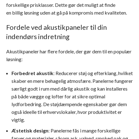
forskellige prisklasser. Dette gør det muligt at finde
en billig løsning uden at gå på kompromis med kvaliteten.
Fordele ved akustikpaneler til din
indendørs indretning
Akustikpaneler har flere fordele, der gør dem til en populær
løsning:
Forbedret akustik
: Reducerer støj og efterklang, hvilket
skaber en mere behagelig atmosfære. Panelerne fungerer
særligt godt i rum med dårlig akustik og kan installeres
på både vægge og lofter for at sikre optimal
lydforbedring. De støjdæmpende egenskaber gør dem
også ideelle til erhvervslokaler, hvor produktivitet er
vigtig.
Æstetisk design
: Panelerne fås i mange forskellige
farver og materialer, såsom ask, valnød, smoked oak og