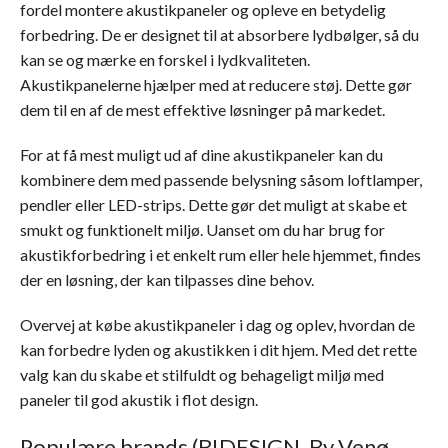
fordel montere akustikpaneler og opleve en betydelig
forbedring. De er designet til at absorbere lydbølger, så du
kan se og mærke en forskel i lydkvaliteten.
Akustikpanelerne hjælper med at reducere støj. Dette gør
dem til en af de mest effektive løsninger på markedet.
For at få mest muligt ud af dine akustikpaneler kan du
kombinere dem med passende belysning såsom loftlamper,
pendler eller LED-strips. Dette gør det muligt at skabe et
smukt og funktionelt miljø. Uanset om du har brug for
akustikforbedring i et enkelt rum eller hele hjemmet, findes
der en løsning, der kan tilpasses dine behov.
Overvej at købe akustikpaneler i dag og oplev, hvordan de
kan forbedre lyden og akustikken i dit hjem. Med det rette
valg kan du skabe et stilfuldt og behageligt miljø med
paneler til god akustik i flot design.
Populære brands (B!DESIGN, By Venø,