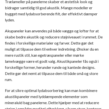
Trælameller på panelerne skaber et æstetisk look og
bidrager samtidig til god akustik. Mange modeller er
bygget med lydabsorberende filt, der effektivt dæmper
lyden.
Akupaneler kan anvendes på både vægge og lofter for at
skabe bedre akustik og reducere støjniveauet i rummet. De
findes i forskellige materialer og farver. Dette gør det
muligt at tilpasse dem til enhver indretning. Ønsker du en
mere rustik stil, kan egetræspaneler eller mørke
lamelvægge være et godt valg. Akustikpaneler fås også i
forskellige former, herunder runde og kantede designs.
Dette gør det nemt at tilpasse dem til både små og store
rum.
For at sikre optimal lydabsorbering kan man kombinere
akustikpaneler med lyddæmpende elementer som
mineraluld bag panelerne. Dette hjælper med at reducere
støjen i områder med høj efterklang, såsom stuer, kontorer