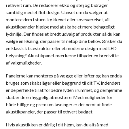
i ethvert rum. De reducerer ekko og støj og bidrager
samtidig med et flot design. Uanset om du vælger at
montere dem i stuen, køkkenet eller soveværelset, vil
akustikpaneler hjælpe med at skabe et mere behageligt
lydmiljø. Der findes et bredt udvalg af produkter, så du kan
vælge en løsning, der passer til netop dine behov. Ønsker du
en klassisk træstruktur eller et moderne design med LED-
belysning? Akustikpanel-mærkerne tilbyder en bred vifte
af valgmuligheder.
Panelerne kan monteres på vægge eller lofter og kan endda
bruges som skabslåger eller baggrund til dit TV. Indendørs
er de perfekte til at forbedre lyden i rummet, og derhjemme
skaber de en hyggelig atmosfære. Med muligheder for
både billige og premium løsninger er det nemt at finde
akustikpaneler, der passer til ethvert budget.
Hvis akustikken er dårlig i dit hjem, kan du altså med