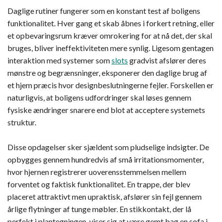
Daglige rutiner fungerer som en konstant test af boligens
funktionalitet. Hver gang et skab åbnes i forkert retning, eller
et opbevaringsrum kræver omrokering for at nå det, der skal
bruges, bliver ineffektiviteten mere synlig. Ligesom gentagen
interaktion med systemer som
slots
gradvist afslører deres
mønstre og begrænsninger, eksponerer den daglige brug af
et hjem præcis hvor designbeslutningerne fejler. Forskellen er
naturligvis, at boligens udfordringer skal løses gennem
fysiske ændringer snarere end blot at acceptere systemets
struktur.
Disse opdagelser sker sjældent som pludselige indsigter. De
opbygges gennem hundredvis af små irritationsmomenter,
hvor hjernen registrerer uoverensstemmelsen mellem
forventet og faktisk funktionalitet. En trappe, der blev
placeret attraktivt men upraktisk, afslører sin fejl gennem
årlige flytninger af tunge møbler. En stikkontakt, der lå
perfekt i plantegningen, viser sig at være gemt bag en sofa i