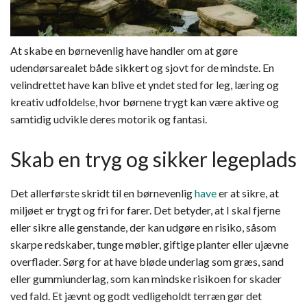
At skabe en børnevenlig have handler om at gøre
udendørsarealet både sikkert og sjovt for de mindste. En
velindrettet have kan blive et yndet sted for leg, læring og
kreativ udfoldelse, hvor børnene trygt kan være aktive og
samtidig udvikle deres motorik og fantasi.
Skab en tryg og sikker legeplads
Det allerførste skridt til en børnevenlig
have
er at sikre, at
miljøet er trygt og fri for farer. Det betyder, at I skal fjerne
eller sikre alle genstande, der kan udgøre en risiko, såsom
skarpe redskaber, tunge møbler, giftige planter eller ujævne
overflader. Sørg for at have bløde underlag som græs, sand
eller gummiunderlag, som kan mindske risikoen for skader
ved fald. Et jævnt og godt vedligeholdt terræn gør det