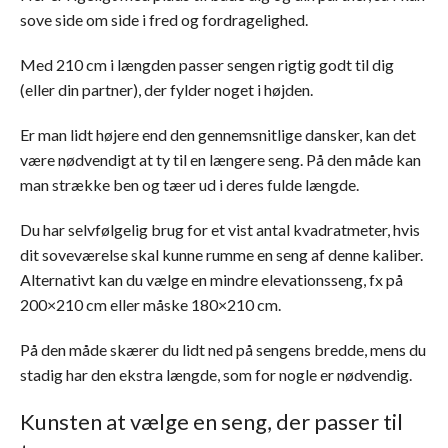
sove side om side i fred og fordragelighed.
Med 210 cm i længden passer sengen rigtig godt til dig
(eller din partner), der fylder noget i højden.
Er man lidt højere end den gennemsnitlige dansker, kan det
være nødvendigt at ty til en længere seng. På den måde kan
man strække ben og tæer ud i deres fulde længde.
Du har selvfølgelig brug for et vist antal kvadratmeter, hvis
dit soveværelse skal kunne rumme en seng af denne kaliber.
Alternativt kan du vælge en mindre elevationsseng, fx på
200×210 cm eller måske 180×210 cm.
På den måde skærer du lidt ned på sengens bredde, mens du
stadig har den ekstra længde, som for nogle er nødvendig.
Kunsten at vælge en seng, der passer til