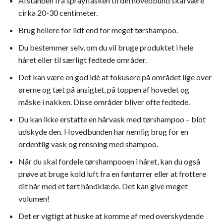
Afstanden fra sprayflasken til din hovedbund skal være
cirka 20-30 centimeter.
Brug hellere for lidt end for meget tørshampoo.
Du bestemmer selv, om du vil bruge produktet i hele
håret eller til særligt fedtede områder.
Det kan være en god idé at fokusere på området lige over
ørerne og tæt på ansigtet, på toppen af hovedet og
måske i nakken. Disse områder bliver ofte fedtede.
Du kan ikke erstatte en hårvask med tørshampoo – blot
udskyde den. Hovedbunden har nemlig brug for en
ordentlig vask og rensning med shampoo.
Når du skal fordele tørshampooen i håret, kan du også
prøve at bruge kold luft fra en føntørrer eller at frottere
dit hår med et tørt håndklæde. Det kan give meget
volumen!
Det er vigtigt at huske at komme af med overskydende