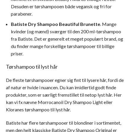
Desuden er tørshampooen både vegansk og fri for
parabener.
Batiste Dry Shampoo Beautiful Brunette
. Mange
kvinder (og mænd) sværger til den 200 ml-tørshampoo
fra Batiste. Det er generelt et meget populært brand, og
du finder mange forskellige tørshampooer til billige
priser.
Tørshampoo til lyst hår
De fleste tørshampooer egner sig fint til lysere hår, fordi de
af natur er hvide i nuancen. Du kan imidlertid godt finde
produkter, som er særligt fremstillet til netop lyst hår. Her
kan vi fx nævne Morrocanoil Dry Shampoo Light eller
Kloranes tørshampoo til lyst hår.
Batiste har flere tørshampooer til blondiner i sortimentet,
men den helt klassiske Batiste Dry Shampoo Original er