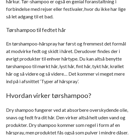
hårkur. Tør-shampoo er også en genial foranstaltning i
forbindelse med rejser eller festivaler, hvor du ikke har lige
så let adgang til et bad.
Tørshampoo til fedtet hår
En tørshampoo-hårspray har først og fremmest det formål
at modvirke fedt og skidt i håret. Derudover findes der i
øvrigt produkter til enhver hårtype. Du kan altså benytte
tørshampoo til mørkt hår, lyst hår, fint hår, tykt hår, krøllet
hår og så videre og så videre… Det kommer vi meget mere
ind på i afsnittet ‘Typer af hårspray’.
Hvordan virker tørshampoo?
Dry shampoo fungerer ved at absorbere overskydende olie,
snavs og fedt fra dit hår. Den virker altså helt uden vand og
produkter. Dry shampoo kommer som regel i form af en
hårspray, men produktet fås også som pulver i mindre dåser.