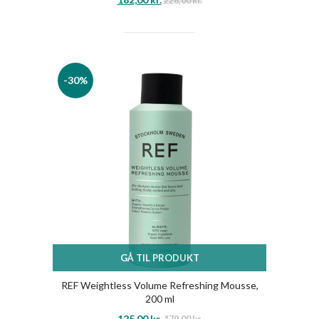
228,00
kr.
-30%
GÅ TIL PRODUKT
REF Weightless Volume Refreshing Mousse,
200 ml
125,00
kr.