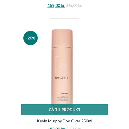
159,00
kr.
265,00
kr.
-20%
GÅ TIL PRODUKT
Kevin Murphy Doo.Over 250ml
182,00
kr.