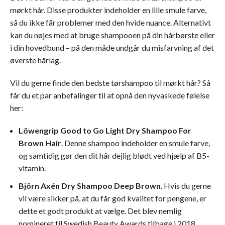
mørkt hår. Disse produkter indeholder en lille smule farve,
så du ikke får problemer med den hvide nuance. Alternativt
kan du nøjes med at bruge shampooen på din hårbørste eller
i din hovedbund – på den måde undgår du misfarvning af det
øverste hårlag.
Vil du gerne finde den bedste tørshampoo til mørkt hår? Så
får du et par anbefalinger til at opnå den nyvaskede følelse
her:
Löwengrip Good to Go Light Dry Shampoo For
Brown Hair
. Denne shampoo indeholder en smule farve,
og samtidig gør den dit hår dejlig blødt ved hjælp af B5-
vitamin.
Björn Axén Dry Shampoo Deep Brown
. Hvis du gerne
vil være sikker på, at du får god kvalitet for pengene, er
dette et godt produkt at vælge. Det blev nemlig
nomineret til Swedish Beauty Awards tilbage i 2018.