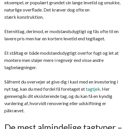
eksempel, er populært grundet sin lange levetid og smukke,
naturlige overflade. Det kræver dog ofte en
stærk konstruktion.
Eternittag, derimod, er modstandsdygtigt og fås ofte til en
lavere pris men har en kortere levetid end tegltaget.
Et ståltag er både modstandsdygtigt overfor fugt og let at
montere men støjer mere i regnvejr end visse andre
tagbelægninger.
Såfremt du overvejer at give dig i kast med en investering i
nyt tag, kan du med fordel få foretaget et
tagtjek
. Her
gennemgås dit eksisterende tag, og du kan få en kyndig
vurdering af, hvorvidt renovering eller udskiftning er
påkrævet.
De mest almindelige tagtyper –